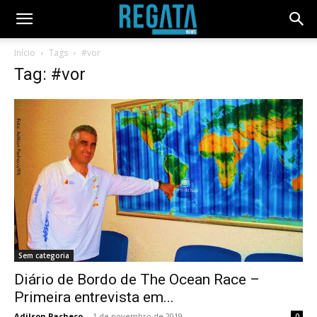
Início
Tags
#vor
Tag: #vor
Sem categoria
Diário de Bordo de The Ocean Race –
Primeira entrevista em...
Adilson Pacheco
-
1 de novembro de 2019
0