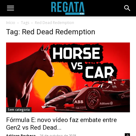
Início
Tags
Red Dead Redemption
Tag: Red Dead Redemption
Sem categoria
Fórmula E: novo vídeo faz embate entre
Gen2 vs Red Dead...
Adilson Pacheco
-
26 de outubro de 2018
0