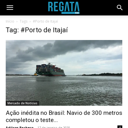
Início
Tags
#Porto de Itajaí
Tag: #Porto de Itajaí
Mercado de Notícias
Ação inédita no Brasil: Navio de 300 metros
completou o teste...
Adilson Pacheco
-
17 de janeiro de 2020
0