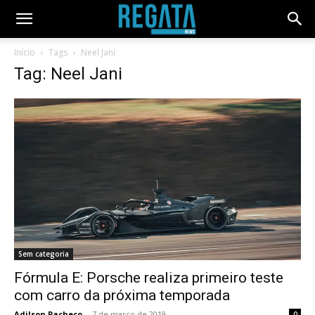
Início
Tags
Neel Jani
Tag: Neel Jani
Sem categoria
Fórmula E: Porsche realiza primeiro teste
com carro da próxima temporada
Adilson Pacheco
-
7 de março de 2019
0