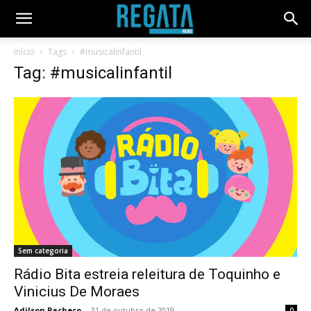
Início
Tags
#musicalinfantil
Tag: #musicalinfantil
Sem categoria
Rádio Bita estreia releitura de Toquinho e
Vinicius De Moraes
Adilson Pacheco
-
31 de outubro de 2019
0