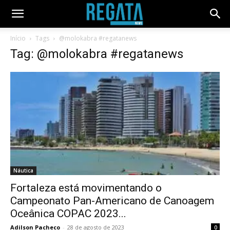
Início
Tags
@molokabra #regatanews
Tag: @molokabra #regatanews
Náutica
Fortaleza está movimentando o
Campeonato Pan-Americano de Canoagem
Oceânica COPAC 2023...
Adilson Pacheco
-
28 de agosto de 2023
0