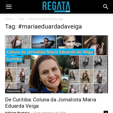
Início
Tags
#mariaeduardadaveiga
Tag: #mariaeduardadaveiga
Colunistas
De Curitiba: Coluna da Jornalista Maria
Eduarda Veiga
Adilson Pacheco
-
12 de setembro de 2019
0