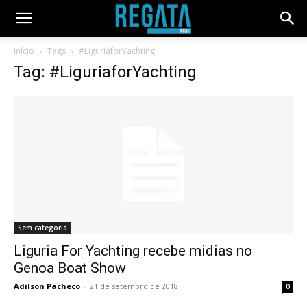
Início
Tags
#LiguriaforYachting
Tag: #LiguriaforYachting
Sem categoria
Liguria For Yachting recebe midias no
Genoa Boat Show
Adilson Pacheco
-
21 de setembro de 2018
0