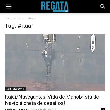
Início
Tags
#itaai
Tag: #itaai
Sem categoria
Itajai/Navegantes: Vida de Manobrista de
Navio é cheia de desafios!
Adilson Pacheco
-
20 de maio de 2019
0