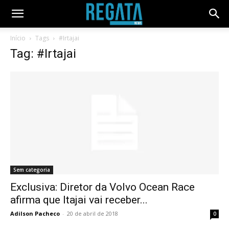
Início
Tags
#Irtajai
Tag: #Irtajai
Sem categoria
Exclusiva: Diretor da Volvo Ocean Race
afirma que Itajai vai receber...
Adilson Pacheco
-
20 de abril de 2018
0