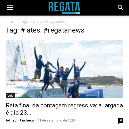
Início
Tags
#iates. #regatanews
Tag: #iates. #regatanews
Vela
Reta final da contagem regressiva: a largada
é dia 23...
Adilson Pacheco
-
11 de setembro de 2023
0