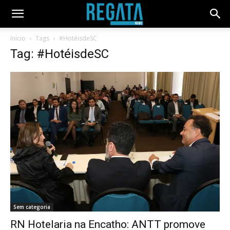
Início
Tags
#HotéisdeSC
Tag: #HotéisdeSC
Sem categoria
RN Hotelaria na Encatho: ANTT promove