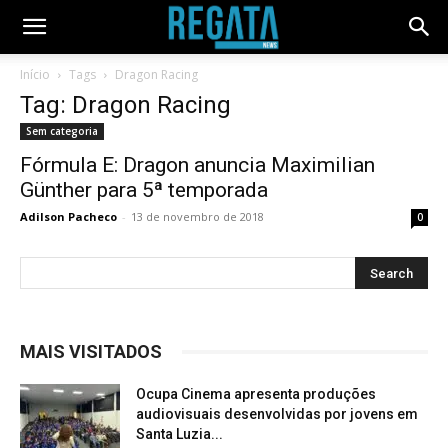
Início
Tags
Dragon Racing
Tag: Dragon Racing
Sem categoria
Fórmula E: Dragon anuncia Maximilian
Günther para 5ª temporada
Adilson Pacheco
-
13 de novembro de 2018
0
MAIS VISITADOS
Ocupa Cinema apresenta produções
audiovisuais desenvolvidas por jovens em
Santa Luzia...