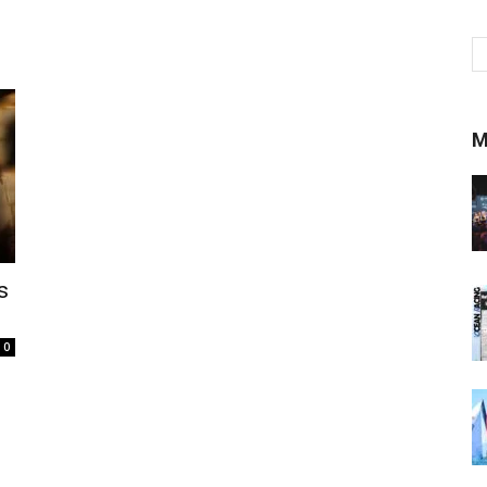
M
s
0