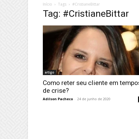
Início
Tags
#CristianeBittar
Tag: #CristianeBittar
artigo
Como reter seu cliente em tempo
de crise?
Adilson Pacheco
-
24 de junho de 2020