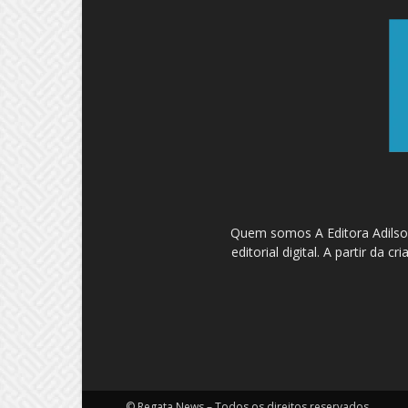
Quem somos A Editora Adilson
editorial digital. A partir d
© Regata News – Todos os direitos reservados