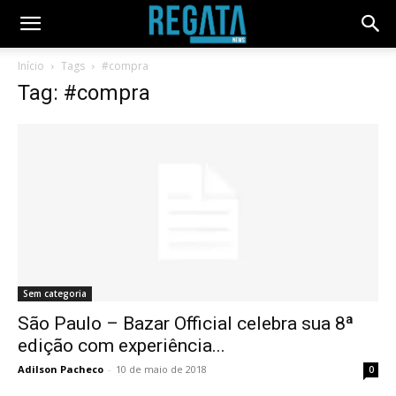
Início
Tags
#compra
Tag: #compra
Sem categoria
São Paulo – Bazar Official celebra sua 8ª
edição com experiência...
Adilson Pacheco
-
10 de maio de 2018
0