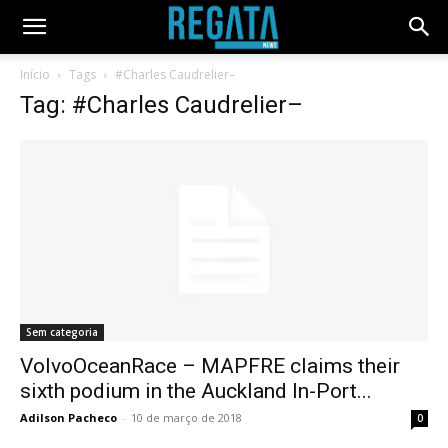
Início
Tags
#Charles Caudrelier–
Tag: #Charles Caudrelier–
Sem categoria
VolvoOceanRace – MAPFRE claims their
sixth podium in the Auckland In-Port...
Adilson Pacheco
-
10 de março de 2018
0