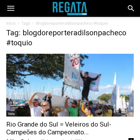
Início
Tags
Blogdoreporteradilsonpacheco #toquio
Tag: blogdoreporteradilsonpacheco
#toquio
Vela
Rio Grande do Sul = Veleiros do Sul-
Campeões do Campeonato...