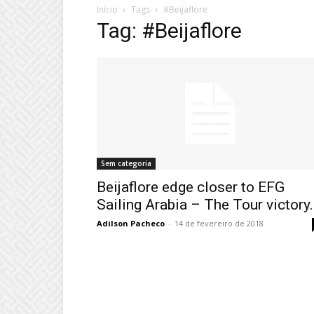
Início
Tags
#Beijaflore
Tag: #Beijaflore
Sem categoria
Beijaflore edge closer to EFG
Sailing Arabia – The Tour victory.
Adilson Pacheco
-
14 de fevereiro de 2018