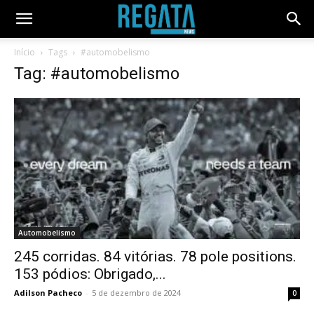
Início
Tags
#automobelismo
Tag: #automobelismo
Automobelismo
245 corridas. 84 vitórias. 78 pole positions.
153 pódios: Obrigado,...
Adilson Pacheco
-
5 de dezembro de 2024
0