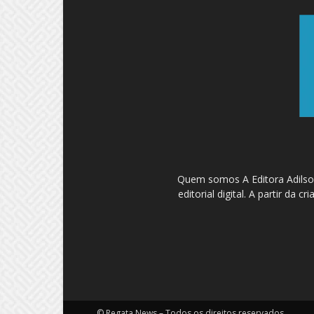
Quem somos A Editora Adilson
editorial digital. A partir d
© Regata News – Todos os direitos reservados