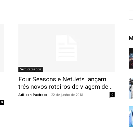
M
Sem categoria
Four Seasons e NetJets lançam
três novos roteiros de viagem de...
Adilson Pacheco
-
22 de junho de 2018
0
0