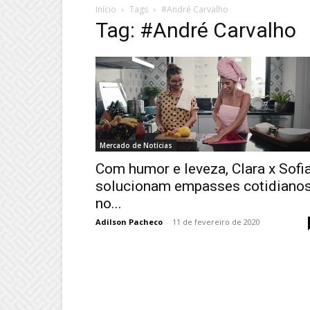
Início
Tags
#André Carvalho
Tag: #André Carvalho
Mercado de Notícias
Com humor e leveza, Clara x Sofi
solucionam empasses cotidiano
no...
Adilson Pacheco
-
11 de fevereiro de 2020