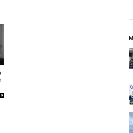
M
a
s
0