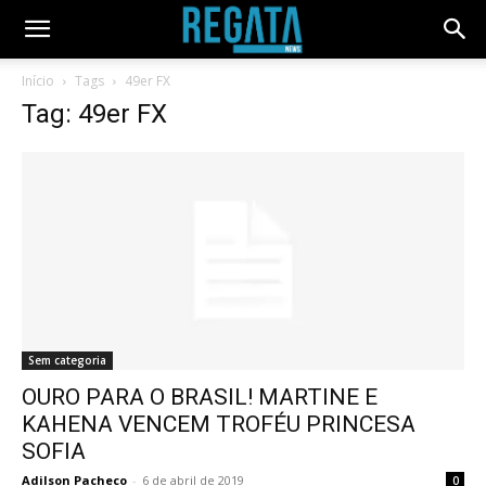
Início
Tags
49er FX
Tag: 49er FX
Sem categoria
OURO PARA O BRASIL! MARTINE E
KAHENA VENCEM TROFÉU PRINCESA
SOFIA
Adilson Pacheco
-
6 de abril de 2019
0