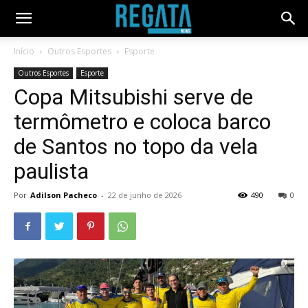
Início
Outros Esportes
Esporte
Outros Esportes
Esporte
Copa Mitsubishi serve de
termômetro e coloca barco
de Santos no topo da vela
paulista
Por
Adilson Pacheco
-
22 de junho de 2026
490
0