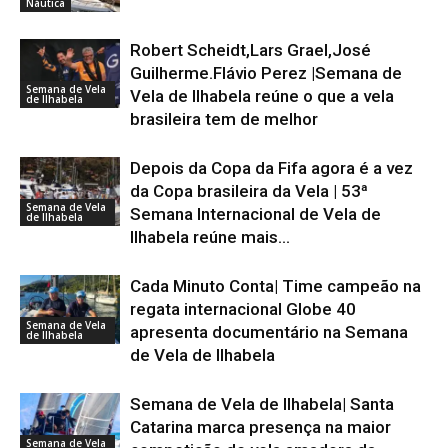
Náutica
Robert Scheidt,Lars Grael,José
Guilherme.Flávio Perez |Semana de
Semana de Vela
Vela de Ilhabela reúne o que a vela
de Ilhabela
brasileira tem de melhor
Depois da Copa da Fifa agora é a vez
da Copa brasileira da Vela | 53ª
Semana de Vela
Semana Internacional de Vela de
de Ilhabela
Ilhabela reúne mais...
Cada Minuto Conta| Time campeão na
regata internacional Globe 40
Semana de Vela
apresenta documentário na Semana
de Ilhabela
de Vela de Ilhabela
Semana de Vela de Ilhabela| Santa
Catarina marca presença na maior
Semana de Vela