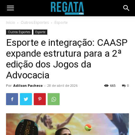
Início
Outros Esportes
Esporte
Outros Esportes
Esporte
Esporte e integração: CAASP
expande estrutura para a 2ª
edição dos Jogos da
Advocacia
Por
Adilson Pacheco
-
28 de abril de 2026
665
0