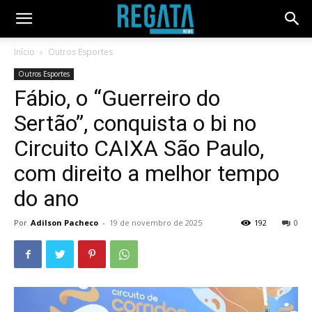
Início
Outros Esportes
Outros Esportes
Fábio, o “Guerreiro do
Sertão”, conquista o bi no
Circuito CAIXA São Paulo,
com direito a melhor tempo
do ano
Por
Adilson Pacheco
-
19 de novembro de 2025
192
0