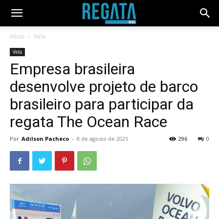
Início
Vela
Vela
Empresa brasileira
desenvolve projeto de barco
brasileiro para participar da
regata The Ocean Race
Por
Adilson Pacheco
-
8 de agosto de 2025
296
0