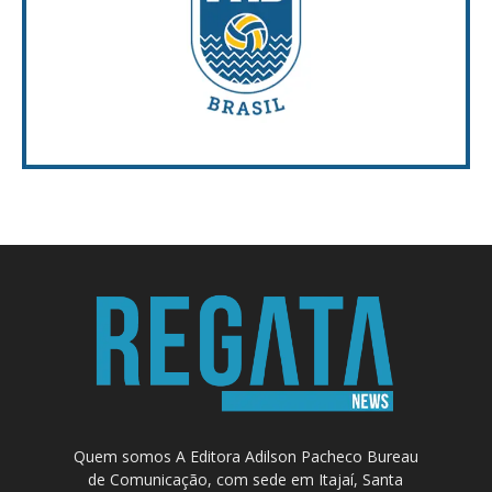
Quem somos A Editora Adilson Pacheco Bureau
de Comunicação, com sede em Itajaí, Santa