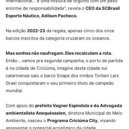
internacional… é uma mistura de orgulho com um peso
enorme de responsabilidade”, revela o
CEO da SCBrasil
Esporte Náutico, Adilson Pacheco.
Na edição
2022-23
da regata, apenas cinco dos onze
barcos inscritos da categoria cruzaram os oceanos.
Mas sonhos não naufragam. Eles recalculam a rota.
Então… vamos pra segunda campanha, o porto de partida
é na cidade de Criciúma, imagine desta cidade sul
catarinense saiu o barco Snape dos irmãos Torben Lars
Grael conquistaram o seu primeiro titulo de campeão
mundial.
Com apoio do
prefeito Vagner Espindola e da Advogada
ambientalista Anequésselen,
diretora Municipal do Meio
Ambiente, nasceu o
Programa Criciúma City
, visando
apresentar o potencial econômico da cidade