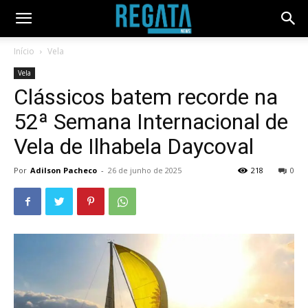
Início
Vela
Vela
Clássicos batem recorde na
52ª Semana Internacional de
Vela de Ilhabela Daycoval
Por
Adilson Pacheco
-
26 de junho de 2025
218
0