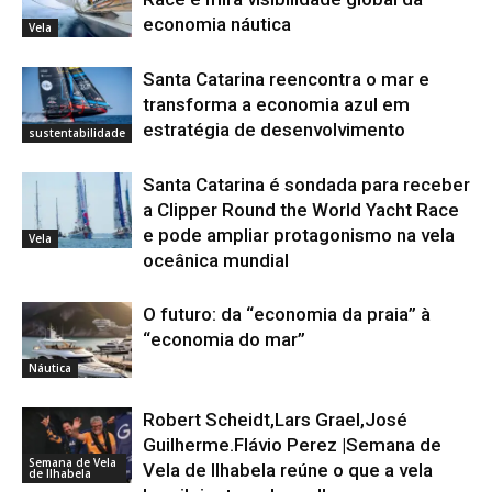
economia náutica
Vela
Santa Catarina reencontra o mar e
transforma a economia azul em
estratégia de desenvolvimento
sustentabilidade
Santa Catarina é sondada para receber
a Clipper Round the World Yacht Race
e pode ampliar protagonismo na vela
Vela
oceânica mundial
O futuro: da “economia da praia” à
“economia do mar”
Náutica
Robert Scheidt,Lars Grael,José
Guilherme.Flávio Perez |Semana de
Semana de Vela
Vela de Ilhabela reúne o que a vela
de Ilhabela