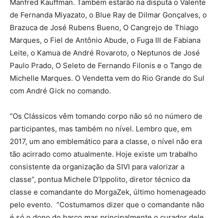
Manfred Kauffman. Também estarão na disputa o Valente
de Fernanda Miyazato, o Blue Ray de Dilmar Gonçalves, o
Brazuca de José Rubens Bueno, O Cangrejo de Thiago
Marques, o Fiel de Antônio Abude, o Fuga III de Fabiana
Leite, o Kamua de André Rovaroto, o Neptunos de José
Paulo Prado, O Seleto de Fernando Filonis e o Tango de
Michelle Marques. O Vendetta vem do Rio Grande do Sul
com André Gick no comando.
“Os Clássicos vêm tomando corpo não só no número de
participantes, mas também no nível. Lembro que, em
2017, um ano emblemático para a classe, o nível não era
tão acirrado como atualmente. Hoje existe um trabalho
consistente da organização da SIVI para valorizar a
classe”, pontua Michele D’Ippolito, diretor técnico da
classe e comandante do MorgaZek, último homenageado
pelo evento. “Costumamos dizer que o comandante não
é só o dono do barco mas principalmente o curador dele