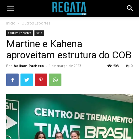
Início
Outros Esportes
Outros Esportes
Vela
Martine e Kahena
aproveitam estrutura do COB
Por
Adilson Pacheco
-
1 de março de 2023
508
0