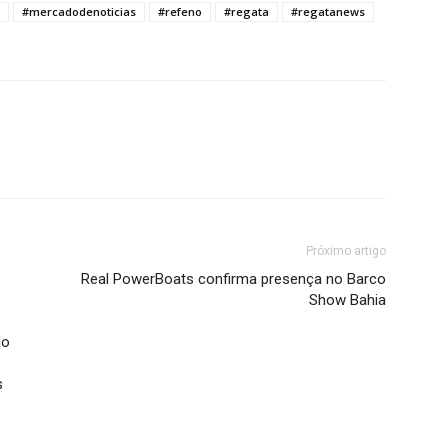
#mercadodenoticias
#refeno
#regata
#regatanews
Próximo artigo
Real PowerBoats confirma presença no Barco
Show Bahia
do
s