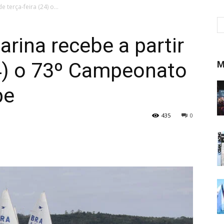
e terça-feira (24) o...
arina recebe a partir
24) o 73º Campeonato
M
pe
435
0