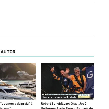
 AUTOR
Semana de Vela de Ilhabela
a “economia da praia” à
Robert Scheidt,Lars Grael,José
do mar”
Guilherme.Flávio Perez |Semana de