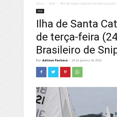
Início
Vela
Ilha de Santa Catarina recebe a partir d
Vela
Ilha de Santa Cat
de terça-feira (
Brasileiro de Sni
Por
Adilson Pacheco
-
24 de janeiro de 2023