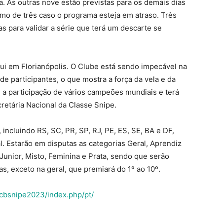
a. As outras nove estão previstas para os demais dias
mo de três caso o programa esteja em atraso. Três
s para validar a série que terá um descarte se
aqui em Florianópolis. O Clube está sendo impecável na
e participantes, o que mostra a força da vela e da
 a participação de vários campeões mundiais e terá
cretária Nacional da Classe Snipe.
 incluindo RS, SC, PR, SP, RJ, PE, ES, SE, BA e DF,
l. Estarão em disputas as categorias Geral, Aprendiz
Junior, Misto, Feminina e Prata, sendo que serão
s, exceto na geral, que premiará do 1º ao 10º.
r/cbsnipe2023/index.php/pt/