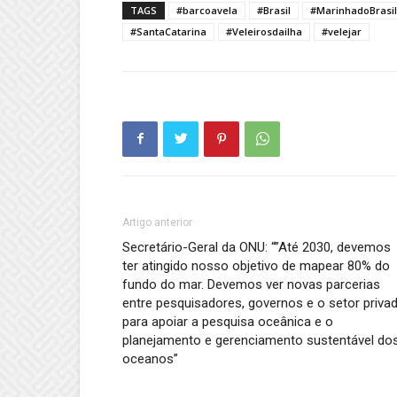
TAGS
#barcoavela
#Brasil
#MarinhadoBrasil
#SantaCatarina
#Veleirosdailha
#velejar
Artigo anterior
Secretário-Geral da ONU: “”Até 2030, devemos
ter atingido nosso objetivo de mapear 80% do
fundo do mar. Devemos ver novas parcerias
entre pesquisadores, governos e o setor priva
para apoiar a pesquisa oceânica e o
planejamento e gerenciamento sustentável do
oceanos”