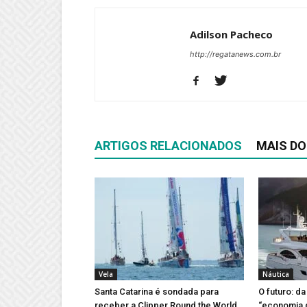
Adilson Pacheco
http://regatanews.com.br
ARTIGOS RELACIONADOS
MAIS DO
Vela
Náutica
Santa Catarina é sondada para
O futuro: d
receber a Clipper Round the World
“economia 