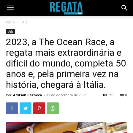
Início
Vela
Vela
2023, a The Ocean Race, a
regata mais extraordinária e
difícil do mundo, completa 50
anos e, pela primeira vez na
história, chegará à Itália.
Por
Adilson Pacheco
-
13 de dezembro de 2022
651
0