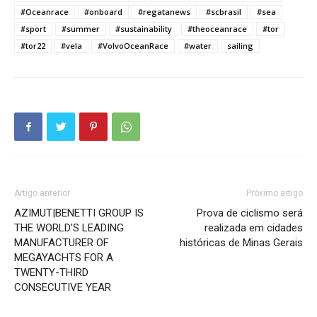
#Oceanrace
#onboard
#regatanews
#scbrasil
#sea
#sport
#summer
#sustainability
#theoceanrace
#tor
#tor22
#vela
#VolvoOceanRace
#water
sailing
Artigo anterior
Próximo artigo
AZIMUT|BENETTI GROUP IS
Prova de ciclismo será
THE WORLD’S LEADING
realizada em cidades
MANUFACTURER OF
históricas de Minas Gerais
MEGAYACHTS FOR A
TWENTY-THIRD
CONSECUTIVE YEAR