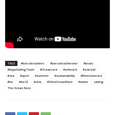
TAGS
#barcobrasileiro
#barcobrasileirotor
#boats
#ItajaiSailingTeam
#Oceanrace
#onboard
#scbrasil
#sea
#sport
#summer
#sustainability
#theoceanrace
#tor
#tor22
#vela
#VolvoOceanRace
#water
sailing
The Ocean Race