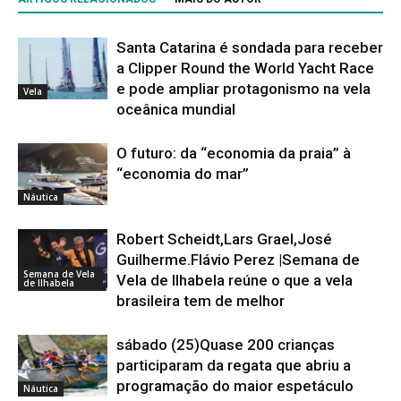
Santa Catarina é sondada para receber
a Clipper Round the World Yacht Race
e pode ampliar protagonismo na vela
Vela
oceânica mundial
O futuro: da “economia da praia” à
“economia do mar”
Náutica
Robert Scheidt,Lars Grael,José
Guilherme.Flávio Perez |Semana de
Semana de Vela
Vela de Ilhabela reúne o que a vela
de Ilhabela
brasileira tem de melhor
sábado (25)Quase 200 crianças
participaram da regata que abriu a
programação do maior espetáculo
Náutica