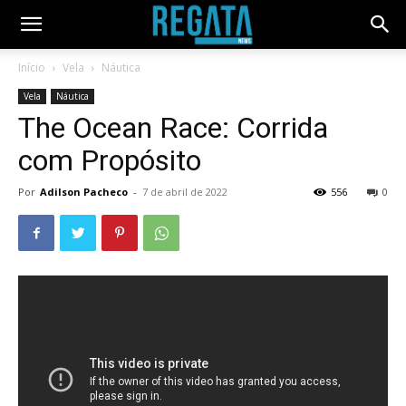
Início
Vela
Náutica
Vela
Náutica
The Ocean Race: Corrida
com Propósito
Por
Adilson Pacheco
-
7 de abril de 2022
556
0