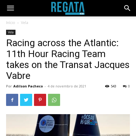
Início
Vela
Vela
Racing across the Atlantic:
11th Hour Racing Team
takes on the Transat Jacques
Vabre
Por
Adilson Pacheco
-
4 de novembro de 2021
543
0