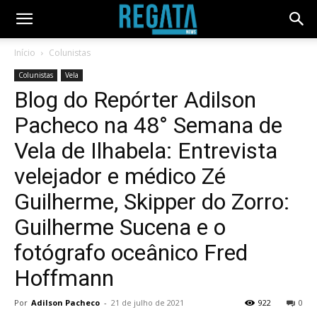
Início
Colunistas
Colunistas
Vela
Blog do Repórter Adilson
Pacheco na 48° Semana de
Vela de Ilhabela: Entrevista
velejador e médico Zé
Guilherme, Skipper do Zorro:
Guilherme Sucena e o
fotógrafo oceânico Fred
Hoffmann
Por
Adilson Pacheco
-
21 de julho de 2021
922
0