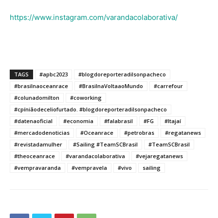
https://www.instagram.com/varandacolaborativa/
TAGS
#apbc2023
#blogdoreporteradilsonpacheco
#brasilnaoceanrace
#BrasilnaVoltaaoMundo
#carrefour
#colunadomilton
#coworking
#cpíniãodeceliofurtado. #blogdoreporteradilsonpacheco
#datenaoficial
#economia
#falabrasil
#FG
#Itajaí
#mercadodenoticias
#Oceanrace
#petrobras
#regatanews
#revistadamulher
#Sailing #TeamSCBrasil
#TeamSCBrasil
#theoceanrace
#varandacolaborativa
#vejaregatanews
#vempravaranda
#vempravela
#vivo
sailing