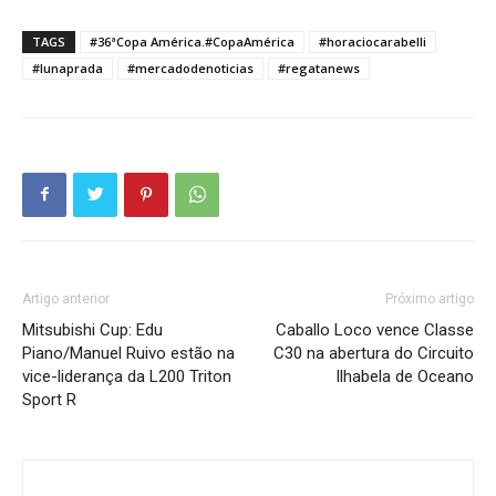
TAGS
#36ªCopa América.#CopaAmérica
#horaciocarabelli
#lunaprada
#mercadodenoticias
#regatanews
Artigo anterior
Próximo artigo
Mitsubishi Cup: Edu
Caballo Loco vence Classe
Piano/Manuel Ruivo estão na
C30 na abertura do Circuito
vice-liderança da L200 Triton
Ilhabela de Oceano
Sport R