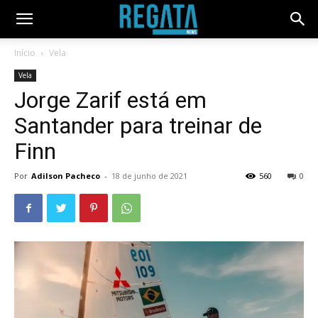
Início
Vela
Vela
Jorge Zarif está em
Santander para treinar de
Finn
Por
Adilson Pacheco
-
18 de junho de 2021
560
0