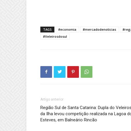
TAGS
#economia
#mercadodenoticias
#reg
#Veleirosdosul
Artigo anterior
Região Sul de Santa Catarina: Dupla do Veleiro
da Ilha levou competição realizada na Lagoa d
Esteves, em Balneário Rincão