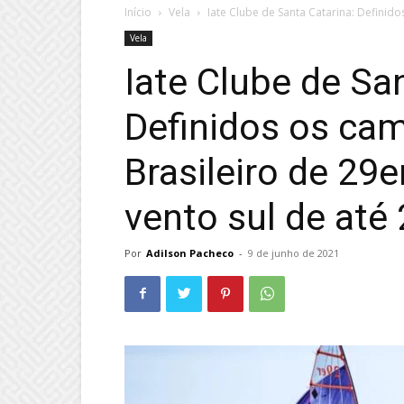
Início
Vela
Iate Clube de Santa Catarina: Definid
Vela
Iate Clube de Sa
Definidos os ca
Brasileiro de 2
vento sul de até
Por
Adilson Pacheco
-
9 de junho de 2021