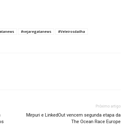
atanews
#vejaregatanews
#Veleirosdailha
Próximo artigo
s
Mirpuri e LinkedOut vencem segunda etapa da
os
The Ocean Race Europe