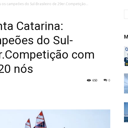
os os campeões do Sul-Brasileiro de 29er.Competição...
nta Catarina:
mpeões do Sul-
M
9er.Competição com
 20 nós
650
0