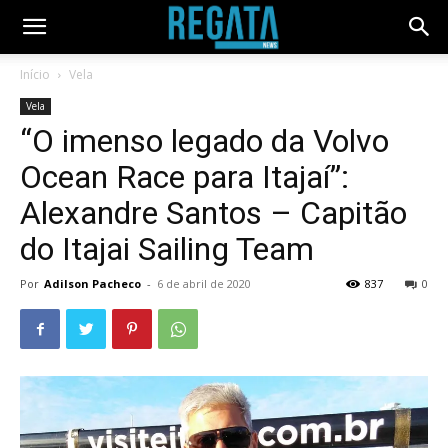
Início
Vela
Vela
“O imenso legado da Volvo
Ocean Race para Itajaí”:
Alexandre Santos – Capitão
do Itajai Sailing Team
Por
Adilson Pacheco
-
6 de abril de 2020
837
0