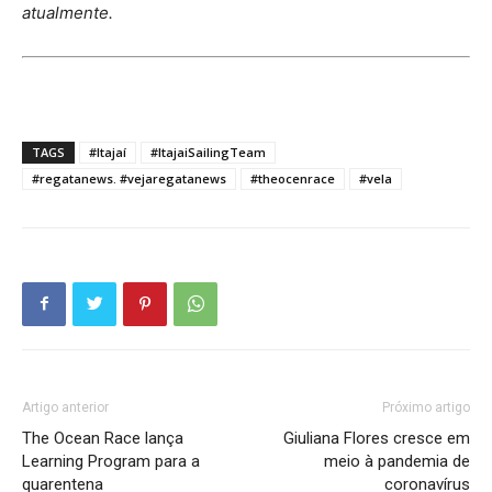
atualmente.
TAGS
#Itajaí
#ItajaiSailingTeam
#regatanews. #vejaregatanews
#theocenrace
#vela
Artigo anterior
Próximo artigo
The Ocean Race lança
Giuliana Flores cresce em
Learning Program para a
meio à pandemia de
quarentena
coronavírus