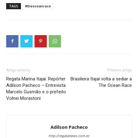
TAGS
#theoceanrace
Artigo anterior
Próximo artigo
Regata Marina Itajai: Repórter
Brasileira Itajaí volta a sediar a
Adilson Pacheco – Entrevista
The Ocean Race
Marcelo Gusmão e o prefeito
Volnei Morastoni
Adilson Pacheco
http://regatanews.com.br