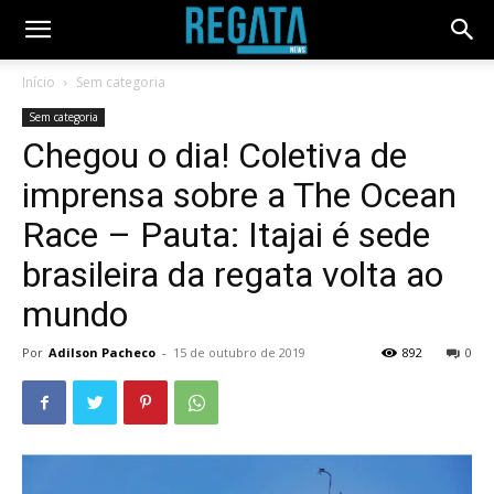
Início
Sem categoria
Sem categoria
Chegou o dia! Coletiva de
imprensa sobre a The Ocean
Race – Pauta: Itajai é sede
brasileira da regata volta ao
mundo
Por
Adilson Pacheco
-
15 de outubro de 2019
892
0