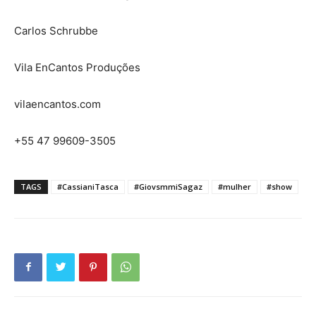
Carlos Schrubbe
Vila EnCantos Produções
vilaencantos.com
+55 47 99609-3505
TAGS
#CassianiTasca
#GiovsmmiSagaz
#mulher
#show