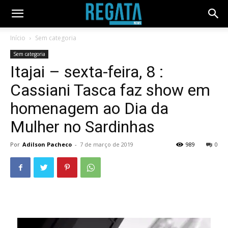
Início
Sem categoria
Sem categoria
Itajai – sexta-feira, 8 :
Cassiani Tasca faz show em
homenagem ao Dia da
Mulher no Sardinhas
Por
Adilson Pacheco
-
7 de março de 2019
989
0