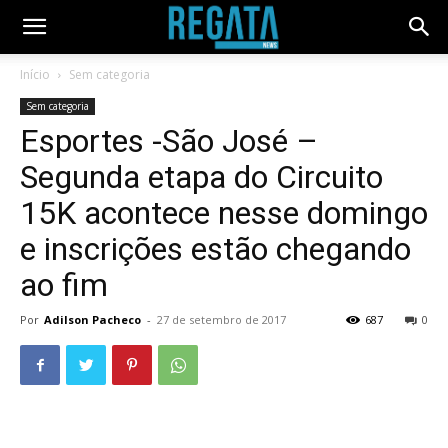
Início
Sem categoria
Sem categoria
Esportes -São José –
Segunda etapa do Circuito
15K acontece nesse domingo
e inscrições estão chegando
ao fim
Por
Adilson Pacheco
-
27 de setembro de 2017
687
0