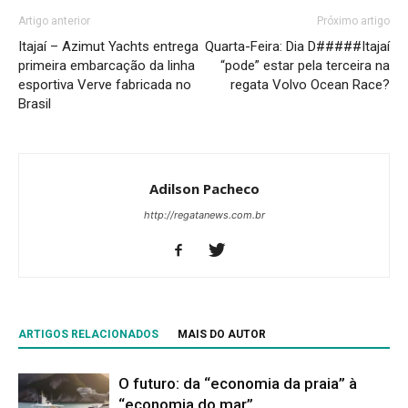
Artigo anterior
Próximo artigo
Itajaí – Azimut Yachts entrega
Quarta-Feira: Dia D#####Itajaí
primeira embarcação da linha
“pode” estar pela terceira na
esportiva Verve fabricada no
regata Volvo Ocean Race?
Brasil
Adilson Pacheco
http://regatanews.com.br
ARTIGOS RELACIONADOS
MAIS DO AUTOR
O futuro: da “economia da praia” à
“economia do mar”