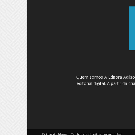
Quem somos A Editora Adilson
editorial digital. A partir d
© Regata News – Todos os direitos reservados