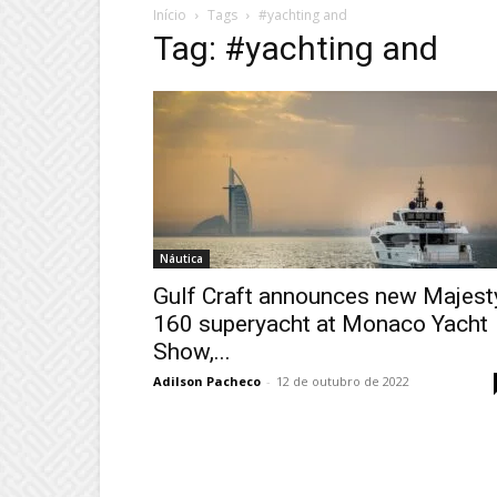
Início
Tags
#yachting and
Tag: #yachting and
Náutica
Gulf Craft announces new Majest
160 superyacht at Monaco Yacht
Show,...
Adilson Pacheco
-
12 de outubro de 2022