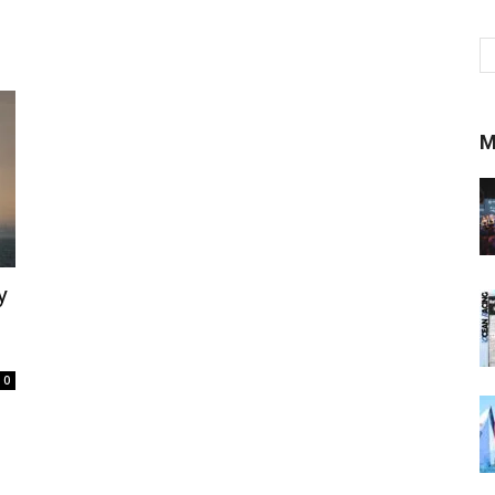
M
y
0