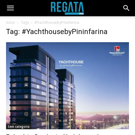
Início
Tags
#YachthousebyPininfarina
Tag: #YachthousebyPininfarina
Sem categoria