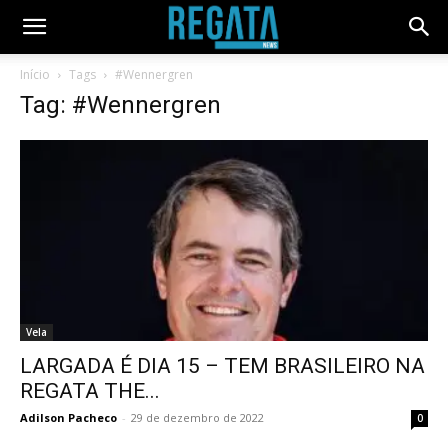
Início
Tags
#Wennergren
Tag: #Wennergren
Vela
LARGADA É DIA 15 – TEM BRASILEIRO NA
REGATA THE...
Adilson Pacheco
-
29 de dezembro de 2022
0