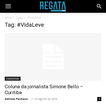
Início
Tags
#VidaLeve
Tag: #VidaLeve
Colunistas
Coluna da jornalista Simone Bello –
Curitiba
Adilson Pacheco
-
11 de agosto de 2018
0