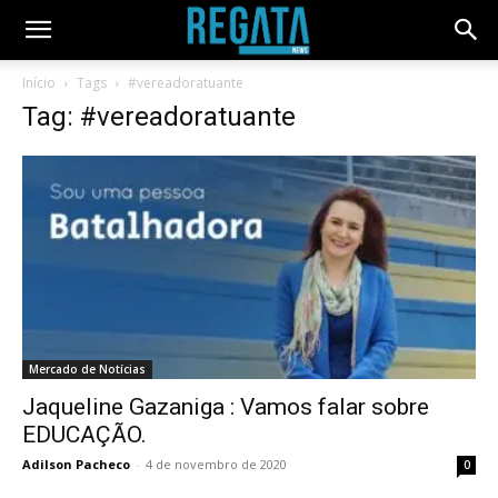
Início
Tags
#vereadoratuante
Tag: #vereadoratuante
Mercado de Notícias
Jaqueline Gazaniga : Vamos falar sobre
EDUCAÇÃO.
Adilson Pacheco
-
4 de novembro de 2020
0