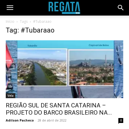
Início
Tags
#Tubaraao
Tag: #Tubaraao
Vela
REGIÃO SUL DE SANTA CATARINA –
PROJETO DO BARCO BRASILEIRO NA...
Adilson Pacheco
-
28 de abril de 2022
0