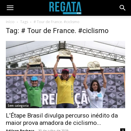
Início
Tags
# Tour de France. #ciclismo
Tag: # Tour de France. #ciclismo
Sem categoria
L’Étape Brasil divulga percurso inédito da
maior prova amadora de ciclismo...
Adilson Pacheco
-
30 de julho de 2019
0