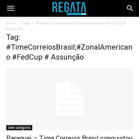
Início
Tags
#TimeCorreiosBrasil;#ZonalAmericano #FedCup #
Assunção
Tag:
#TimeCorreiosBrasil;#ZonalAmerican
o #FedCup # Assunção
Sem categoria
Paraguai – Time Correios Brasil conquistou